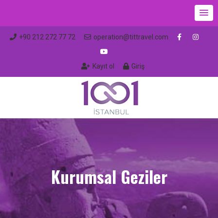
+90 212 272 77 72
operation@tittravel.com
Kayıt ol
Giriş
Kurumsal Geziler