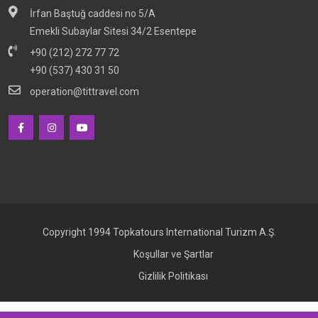
İrfan Baştuğ caddesi no 5/A
Emekli Subaylar Sitesi 34/2 Esentepe
+90 (212) 272 77 72
+90 (537) 430 31 50
operation@tittravel.com
Copyright 1994 Topkatours International Turizm A.Ş.
Koşullar ve Şartlar
Gizlilik Politikası